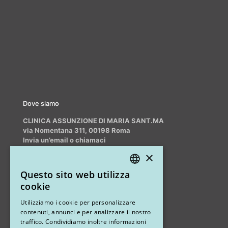
Dove siamo
CLINICA ASSUNZIONE DI MARIA SANT.MA
via Nomentana 311, 00198 Roma
Invia un’email o chiamaci
info@myrhinoplasty.it
×
+39 3409716706
Questo sito web utilizza
ITALIAN
cookie
ENGLISH
Altri studi
Utilizziamo i cookie per personalizzare
contenuti, annunci e per analizzare il nostro
STUDIO MARIANETTI MED
traffico. Condividiamo inoltre informazioni