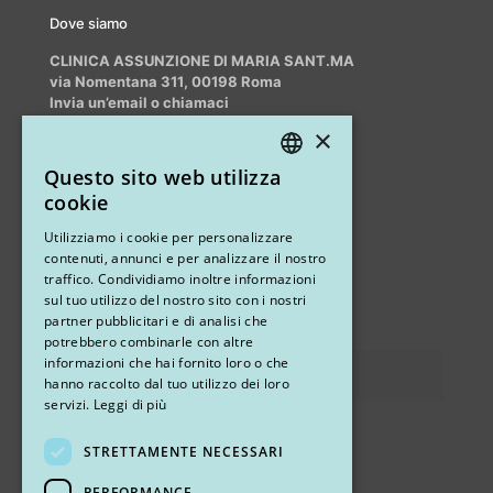
Dove siamo
CLINICA ASSUNZIONE DI MARIA SANT.MA
via Nomentana 311, 00198 Roma
Invia un’email o chiamaci
info@myrhinoplasty.it
×
+39 3409716706
Questo sito web utilizza
ITALIAN
cookie
ENGLISH
Altri studi
Utilizziamo i cookie per personalizzare
contenuti, annunci e per analizzare il nostro
STUDIO MARIANETTI MED
traffico. Condividiamo inoltre informazioni
sul tuo utilizzo del nostro sito con i nostri
via Sandro Pertini 26, 67051 Avezzano (AQ)
partner pubblicitari e di analisi che
potrebbero combinarle con altre
informazioni che hai fornito loro o che
Privacy
hanno raccolto dal tuo utilizzo dei loro
servizi.
Leggi di più
STRETTAMENTE NECESSARI
Ci trovi
PERFORMANCE