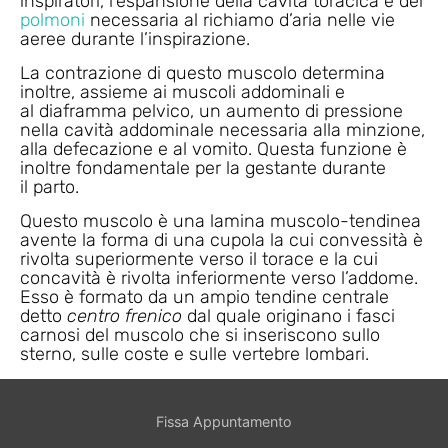
inspiratori, l’espansione della cavità toracica e dei
polmoni
necessaria al richiamo d’aria nelle vie
aeree durante l’inspirazione.
La contrazione di questo muscolo determina
inoltre, assieme ai muscoli addominali e
al
diaframma pelvico, un aumento di pressione
nella cavità addominale necessaria alla
minzione,
alla
defecazione
e al
vomito
. Questa funzione è
inoltre fondamentale per la gestante durante
il
parto.
Questo muscolo è una lamina muscolo-tendinea
avente la forma di una cupola la cui convessità è
rivolta superiormente verso il torace e la cui
concavità è rivolta inferiormente verso l’addome.
Esso è formato da un ampio tendine centrale
detto
centro frenico
dal quale originano i fasci
carnosi del muscolo che si inseriscono sullo
sterno, sulle coste e sulle vertebre lombari.
Fissa Appuntamento