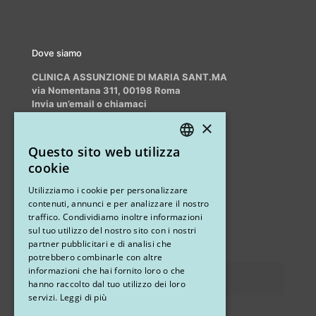
Dove siamo
CLINICA ASSUNZIONE DI MARIA SANT.MA
via Nomentana 311, 00198 Roma
Invia un’email o chiamaci
info@myrhinoplasty.it
×
+39 3409716706
Questo sito web utilizza
ITALIAN
cookie
ENGLISH
Altri studi
Utilizziamo i cookie per personalizzare
contenuti, annunci e per analizzare il nostro
STUDIO MARIANETTI MED
traffico. Condividiamo inoltre informazioni
sul tuo utilizzo del nostro sito con i nostri
via Sandro Pertini 26, 67051 Avezzano (AQ)
partner pubblicitari e di analisi che
potrebbero combinarle con altre
informazioni che hai fornito loro o che
Privacy
hanno raccolto dal tuo utilizzo dei loro
servizi.
Leggi di più