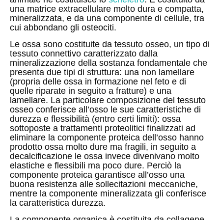
una matrice extracellulare molto dura e compatta,
mineralizzata, e da una componente di cellule, tra
cui abbondano gli
osteociti
.
Le ossa sono costituite da
tessuto osseo, un tipo di
tessuto connettivo caratterizzato dalla
mineralizzazione della sostanza fondamentale che
presenta due tipi di struttura: una non lamellare
(propria delle ossa in formazione nel feto e di
quelle riparate in seguito a fratture) e una
lamellare. La particolare composizione del tessuto
osseo conferisce all’osso le sue caratteristiche di
durezza e flessibilità (entro certi limiti): ossa
sottoposte a trattamenti proteolitici finalizzati ad
eliminare la componente proteica dell’osso hanno
prodotto ossa molto dure ma fragili, in seguito a
decalcificazione le ossa invece divenivano molto
elastiche e flessibili ma poco dure. Perciò la
componente proteica garantisce all’osso una
buona resistenza alle sollecitazioni meccaniche,
mentre la componente mineralizzata gli conferisce
la caratteristica durezza.
La componente organica è costituita da
collagene