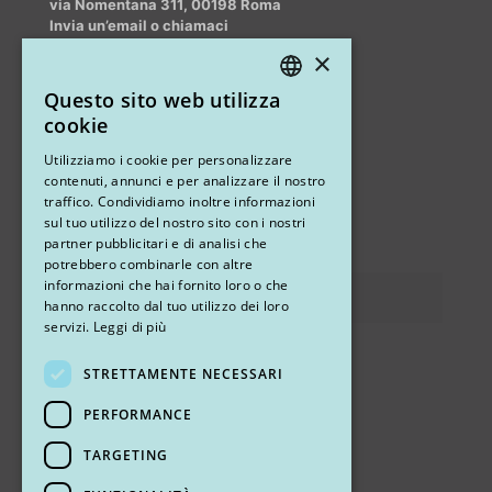
via Nomentana 311, 00198 Roma
Invia un’email o chiamaci
info@myrhinoplasty.it
×
+39 3409716706
Questo sito web utilizza
ITALIAN
cookie
ENGLISH
Altri studi
Utilizziamo i cookie per personalizzare
contenuti, annunci e per analizzare il nostro
STUDIO MARIANETTI MED
traffico. Condividiamo inoltre informazioni
sul tuo utilizzo del nostro sito con i nostri
via Sandro Pertini 26, 67051 Avezzano (AQ)
partner pubblicitari e di analisi che
potrebbero combinarle con altre
informazioni che hai fornito loro o che
Privacy
hanno raccolto dal tuo utilizzo dei loro
servizi.
Leggi di più
STRETTAMENTE NECESSARI
Ci trovi
PERFORMANCE
TARGETING