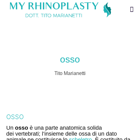
osso
Tito Marianetti
OSSO
Un
osso
è una parte anatomica solida
dei
vertebrati
; l’insieme delle ossa di un dato
animale ne costituisce lo
scheletro
. È costituito da