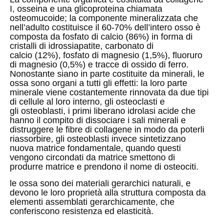
I,
osseina
e una glicoproteina chiamata
osteomucoide; la componente mineralizzata che
nell’adulto costituisce il 60-70% dell’intero osso è
composta da
fosfato di calcio
(86%) in forma di
cristalli di
idrossiapatite,
carbonato di
calcio
(12%),
fosfato di magnesio
(1,5%),
fluoruro
di magnesio
(0,5%) e tracce di
ossido di ferro.
Nonostante siano in parte costituite da minerali, le
ossa sono organi a tutti gli effetti: la loro parte
minerale viene costantemente rinnovata da due tipi
di cellule al loro interno, gli
osteoclasti
e
gli
osteoblasti, i primi liberano idrolasi acide che
hanno il compito di dissociare i sali minerali e
distruggere le fibre di collagene in modo da poterli
riassorbire, gli osteoblasti invece sintetizzano
nuova matrice fondamentale, quando questi
vengono circondati da matrice smettono di
produrre matrice e prendono il nome di
osteociti.
le ossa sono dei
materiali gerarchici
naturali, e
devono le loro proprietà alla struttura composta da
elementi assemblati gerarchicamente, che
conferiscono resistenza ed elasticità.