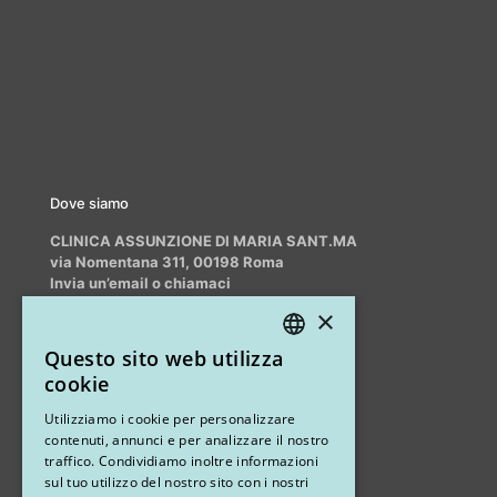
Dove siamo
CLINICA ASSUNZIONE DI MARIA SANT.MA
via Nomentana 311, 00198 Roma
Invia un’email o chiamaci
info@myrhinoplasty.it
×
+39 3409716706
Questo sito web utilizza
ITALIAN
cookie
ENGLISH
Altri studi
Utilizziamo i cookie per personalizzare
contenuti, annunci e per analizzare il nostro
STUDIO MARIANETTI MED
traffico. Condividiamo inoltre informazioni
sul tuo utilizzo del nostro sito con i nostri
via Sandro Pertini 26, 67051 Avezzano (AQ)