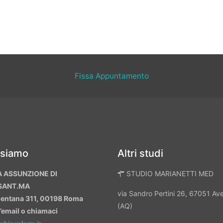
Fissa Appuntamento
 siamo
Altri studi
A ASSUNZIONE DI
STUDIO MARIANETTI MED
SANT.MA
via Sandro Pertini 26, 67051 A
mentana 311, 00198 Roma
(AQ)
n’email o chiamaci