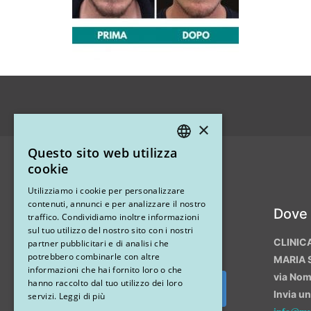
×
Questo sito web utilizza
ITALIAN
cookie
ENGLISH
Utilizziamo i cookie per personalizzare
contenuti, annunci e per analizzare il nostro
Instagram
Dove
traffico. Condividiamo inoltre informazioni
sul tuo utilizzo del nostro sito con i nostri
CLINIC
partner pubblicitari e di analisi che
potrebbero combinarle con altre
MARIA 
informazioni che hai fornito loro o che
via No
hanno raccolto dal tuo utilizzo dei loro
Invia u
Segui su Instagram
servizi.
Leggi di più