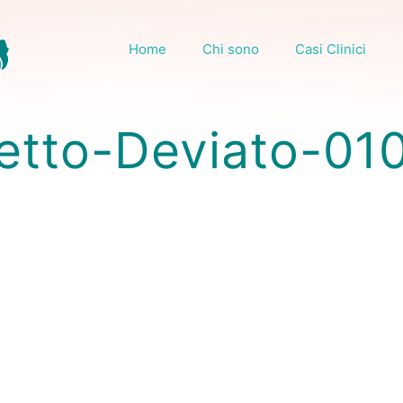
Home
Chi sono
Casi Clinici
etto-Deviato-01