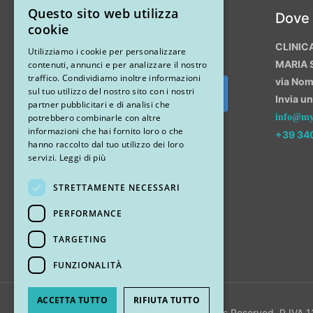
Questo sito web utilizza
Instagram
Dove
ITALIAN
cookie
CLINIC
ENGLISH
Utilizziamo i cookie per personalizzare
MARIA 
contenuti, annunci e per analizzare il nostro
traffico. Condividiamo inoltre informazioni
via No
sul tuo utilizzo del nostro sito con i nostri
Invia u
Segui su Instagram
partner pubblicitari e di analisi che
potrebbero combinarle con altre
info@myr
informazioni che hai fornito loro o che
+39 34
hanno raccolto dal tuo utilizzo dei loro
servizi.
Leggi di più
STRETTAMENTE NECESSARI
PERFORMANCE
TARGETING
FUNZIONALITÀ
ACCETTA TUTTO
RIFIUTA TUTTO
© 2018 My Rhinoplasty. All Rights Reserved. P.IVA