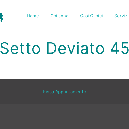
Home
Chi sono
Casi Clinici
Servizi
Setto Deviato 4
Fissa Appuntamento