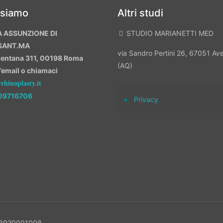
 siamo
Altri studi
A ASSUNZIONE DI
STUDIO MARIANETTI MED
SANT.MA
via Sandro Pertini 26, 67051 A
mentana 311, 00198 Roma
(AQ)
n’email o chiamaci
hinoplasty.it
09716706
Privacy
 13920001008