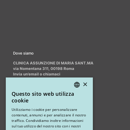
Dove siamo
CLINICA ASSUNZIONE DI MARIA SANT.MA
via Nomentana 311, 00198 Roma
Invia un’email o chiamaci
info@myrhinoplasty.it
×
+39 3409716706
Questo sito web utilizza
ITALIAN
cookie
ENGLISH
Altri studi
Utilizziamo i cookie per personalizzare
contenuti, annunci e per analizzare il nostro
STUDIO MARIANETTI MED
traffico. Condividiamo inoltre informazioni
sul tuo utilizzo del nostro sito con i nostri
via Sandro Pertini 26, 67051 Avezzano (AQ)