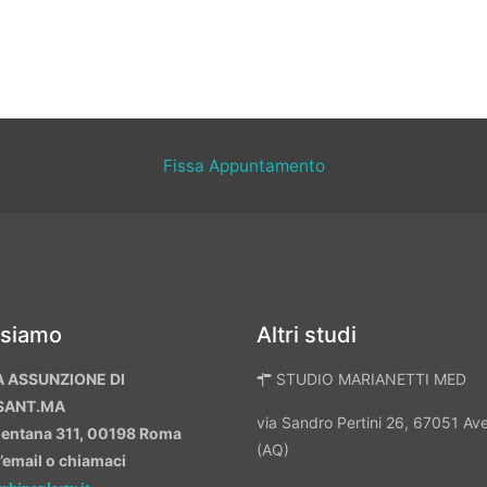
Fissa Appuntamento
 siamo
Altri studi
A ASSUNZIONE DI
STUDIO MARIANETTI MED
SANT.MA
via Sandro Pertini 26, 67051 A
mentana 311, 00198 Roma
(AQ)
n’email o chiamaci