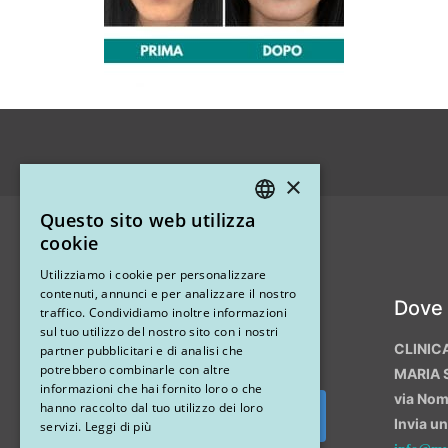
×
Questo sito web utilizza
ITALIAN
cookie
ENGLISH
Utilizziamo i cookie per personalizzare
contenuti, annunci e per analizzare il nostro
Instagram
Dove
traffico. Condividiamo inoltre informazioni
sul tuo utilizzo del nostro sito con i nostri
CLINIC
partner pubblicitari e di analisi che
potrebbero combinarle con altre
MARIA 
informazioni che hai fornito loro o che
via No
hanno raccolto dal tuo utilizzo dei loro
Invia u
Segui su Instagram
servizi.
Leggi di più