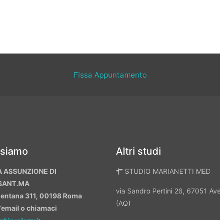
Fissa Appuntamento
 siamo
Altri studi
A ASSUNZIONE DI
STUDIO MARIANETTI MED
SANT.MA
via Sandro Pertini 26, 67051 A
mentana 311, 00198 Roma
(AQ)
n’email o chiamaci