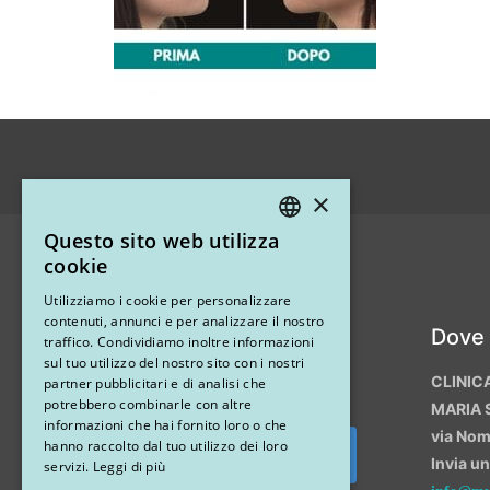
×
Questo sito web utilizza
ITALIAN
cookie
ENGLISH
Utilizziamo i cookie per personalizzare
contenuti, annunci e per analizzare il nostro
Instagram
Dove
traffico. Condividiamo inoltre informazioni
sul tuo utilizzo del nostro sito con i nostri
CLINIC
partner pubblicitari e di analisi che
potrebbero combinarle con altre
MARIA 
informazioni che hai fornito loro o che
via No
hanno raccolto dal tuo utilizzo dei loro
Invia u
Segui su Instagram
servizi.
Leggi di più