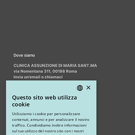
Dove siamo
CLINICA ASSUNZIONE DI MARIA SANT.MA
via Nomentana 311, 00198 Roma
Invia un’email o chiamaci
info@myrhinoplasty.it
×
+39 3409716706
Questo sito web utilizza
ITALIAN
cookie
ENGLISH
Altri studi
Utilizziamo i cookie per personalizzare
contenuti, annunci e per analizzare il nostro
STUDIO MARIANETTI MED
traffico. Condividiamo inoltre informazioni
sul tuo utilizzo del nostro sito con i nostri
via Sandro Pertini 26, 67051 Avezzano (AQ)