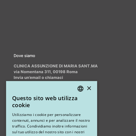
Dove siamo
CLINICA ASSUNZIONE DI MARIA SANT.MA
via Nomentana 311, 00198 Roma
Invia un’email o chiamaci
info@myrhinoplasty.it
×
+39 3409716706
Questo sito web utilizza
ITALIAN
cookie
ENGLISH
Altri studi
Utilizziamo i cookie per personalizzare
contenuti, annunci e per analizzare il nostro
STUDIO MARIANETTI MED
traffico. Condividiamo inoltre informazioni
sul tuo utilizzo del nostro sito con i nostri
via Sandro Pertini 26, 67051 Avezzano (AQ)