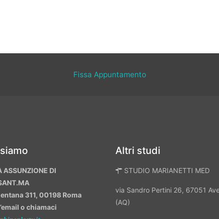
Fissa Appuntamento
 siamo
Altri studi
A ASSUNZIONE DI
STUDIO MARIANETTI MED
SANT.MA
via Sandro Pertini 26, 67051 A
mentana 311, 00198 Roma
(AQ)
n’email o chiamaci