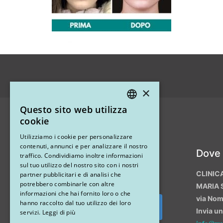
×
Questo sito web utilizza
ITALIAN
cookie
ENGLISH
Utilizziamo i cookie per personalizzare
contenuti, annunci e per analizzare il nostro
Instagram
Dove
traffico. Condividiamo inoltre informazioni
sul tuo utilizzo del nostro sito con i nostri
CLINIC
partner pubblicitari e di analisi che
potrebbero combinarle con altre
MARIA 
informazioni che hai fornito loro o che
via No
hanno raccolto dal tuo utilizzo dei loro
Invia u
Segui su Instagram
servizi.
Leggi di più