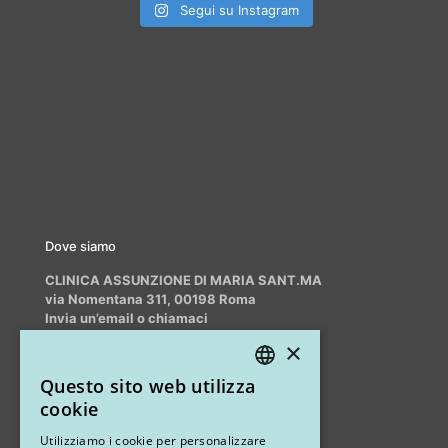
Segui su Instagram
Dove siamo
CLINICA ASSUNZIONE DI MARIA SANT.MA
via Nomentana 311, 00198 Roma
Invia un’email o chiamaci
info@myrhinoplasty.it
×
+39 3409716706
Questo sito web utilizza
ITALIAN
cookie
ENGLISH
Altri studi
Utilizziamo i cookie per personalizzare