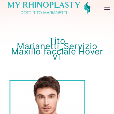
Tito
Marianetti_Servizio
Maxillo facciale Hover
v1