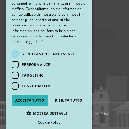
contenuti, annunci e per analizzare il nostro
STUDIO MARIANETTI MED
traffico. Condividiamo inoltre informazioni
sul tuo utilizzo del nostro sito con i nostri
via Sandro Pertini 26, 67051 Avezzano (AQ)
partner pubblicitari e di analisi che
potrebbero combinarle con altre
informazioni che hai fornito loro o che
Privacy
hanno raccolto dal tuo utilizzo dei loro
servizi.
Leggi di più
STRETTAMENTE NECESSARI
Ci trovi
PERFORMANCE
TARGETING
FUNZIONALITÀ
ACCETTA TUTTO
RIFIUTA TUTTO
MOSTRA DETTAGLI
© 2018 My Rhinoplasty. All Rights Reserved. P.IVA
13920001008
Cookie Policy