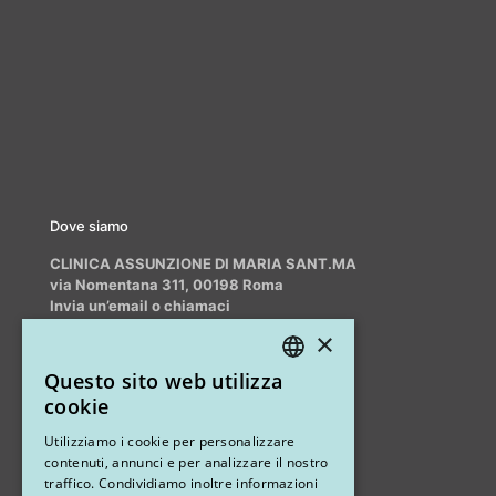
Dove siamo
CLINICA ASSUNZIONE DI MARIA SANT.MA
via Nomentana 311, 00198 Roma
Invia un’email o chiamaci
info@myrhinoplasty.it
×
+39 3409716706
Questo sito web utilizza
ITALIAN
cookie
ENGLISH
Altri studi
Utilizziamo i cookie per personalizzare
contenuti, annunci e per analizzare il nostro
STUDIO MARIANETTI MED
traffico. Condividiamo inoltre informazioni