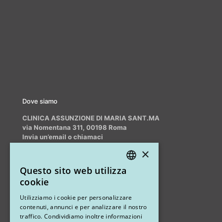
Dove siamo
CLINICA ASSUNZIONE DI MARIA SANT.MA
via Nomentana 311, 00198 Roma
Invia un’email o chiamaci
info@myrhinoplasty.it
×
+39 3409716706
Questo sito web utilizza
ITALIAN
cookie
ENGLISH
Altri studi
Utilizziamo i cookie per personalizzare
contenuti, annunci e per analizzare il nostro
STUDIO MARIANETTI MED
traffico. Condividiamo inoltre informazioni