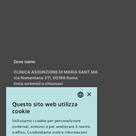
Dove siamo
CLINICA ASSUNZIONE DI MARIA SANT.MA
via Nomentana 311, 00198 Roma
Invia un’email o chiamaci
info@myrhinoplasty.it
×
+39 3409716706
Questo sito web utilizza
ITALIAN
cookie
ENGLISH
Altri studi
Utilizziamo i cookie per personalizzare
contenuti, annunci e per analizzare il nostro
STUDIO MARIANETTI MED
traffico. Condividiamo inoltre informazioni