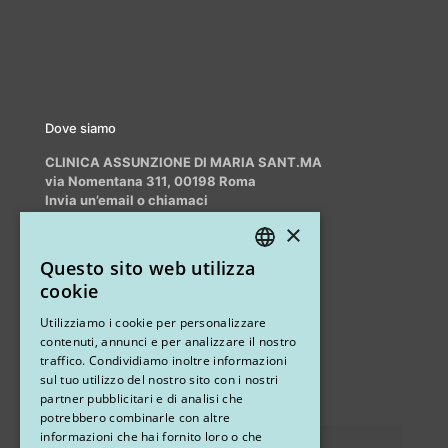
Dove siamo
CLINICA ASSUNZIONE DI MARIA SANT.MA
via Nomentana 311, 00198 Roma
Invia un’email o chiamaci
info@myrhinoplasty.it
×
+39 3409716706
Questo sito web utilizza
ITALIAN
cookie
ENGLISH
Altri studi
Utilizziamo i cookie per personalizzare
contenuti, annunci e per analizzare il nostro
STUDIO MARIANETTI MED
traffico. Condividiamo inoltre informazioni
sul tuo utilizzo del nostro sito con i nostri
via Sandro Pertini 26, 67051 Avezzano (AQ)
partner pubblicitari e di analisi che
potrebbero combinarle con altre
informazioni che hai fornito loro o che
Privacy