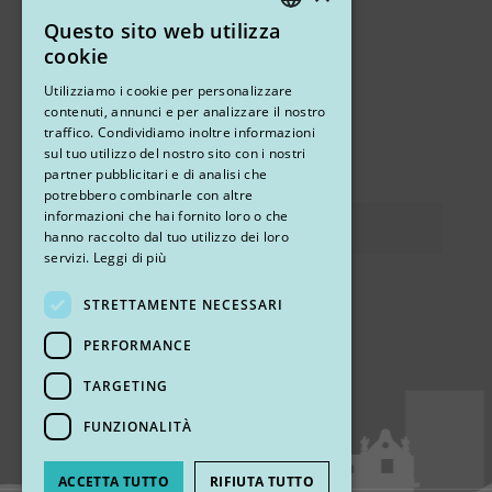
Questo sito web utilizza
ITALIAN
cookie
ENGLISH
Altri studi
Utilizziamo i cookie per personalizzare
contenuti, annunci e per analizzare il nostro
STUDIO MARIANETTI MED
traffico. Condividiamo inoltre informazioni
sul tuo utilizzo del nostro sito con i nostri
via Sandro Pertini 26, 67051 Avezzano (AQ)
partner pubblicitari e di analisi che
potrebbero combinarle con altre
informazioni che hai fornito loro o che
Privacy
hanno raccolto dal tuo utilizzo dei loro
servizi.
Leggi di più
STRETTAMENTE NECESSARI
Ci trovi
PERFORMANCE
TARGETING
FUNZIONALITÀ
ACCETTA TUTTO
RIFIUTA TUTTO