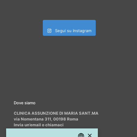
Segui su Instagram
Dove siamo
CLINICA ASSUNZIONE DI MARIA SANT.MA
via Nomentana 311, 00198 Roma
Invia un’email o chiamaci
info@myrhinoplasty.it
×
+39 3409716706