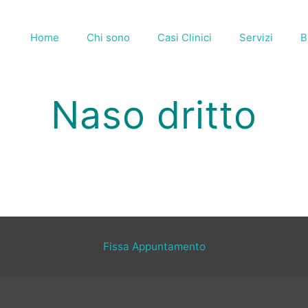
Home
Chi sono
Casi Clinici
Servizi
B
Naso dritto
Fissa Appuntamento