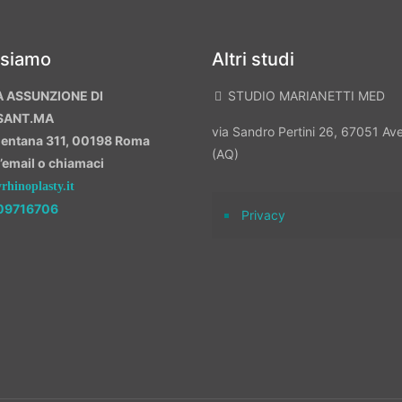
 siamo
Altri studi
A ASSUNZIONE DI
STUDIO MARIANETTI MED
SANT.MA
via Sandro Pertini 26, 67051 A
mentana 311, 00198 Roma
(AQ)
n’email o chiamaci
hinoplasty.it
09716706
Privacy