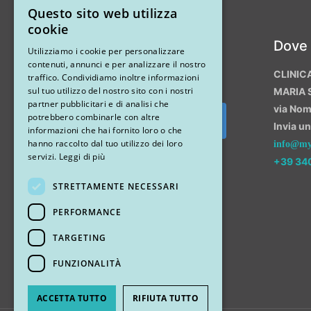
Questo sito web utilizza
ITALIAN
cookie
Instagram
Dove
ENGLISH
Utilizziamo i cookie per personalizzare
contenuti, annunci e per analizzare il nostro
CLINIC
traffico. Condividiamo inoltre informazioni
sul tuo utilizzo del nostro sito con i nostri
MARIA 
partner pubblicitari e di analisi che
via No
potrebbero combinarle con altre
Invia u
Segui su Instagram
informazioni che hai fornito loro o che
hanno raccolto dal tuo utilizzo dei loro
info@myr
servizi.
Leggi di più
+39 34
STRETTAMENTE NECESSARI
PERFORMANCE
TARGETING
FUNZIONALITÀ
ACCETTA TUTTO
RIFIUTA TUTTO