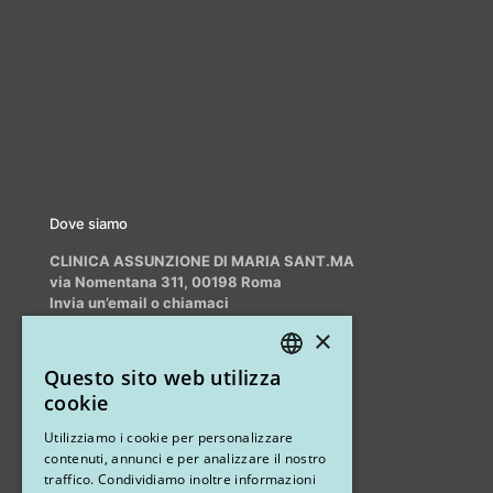
Dove siamo
CLINICA ASSUNZIONE DI MARIA SANT.MA
via Nomentana 311, 00198 Roma
Invia un’email o chiamaci
info@myrhinoplasty.it
×
+39 3409716706
Questo sito web utilizza
ITALIAN
cookie
ENGLISH
Altri studi
Utilizziamo i cookie per personalizzare
contenuti, annunci e per analizzare il nostro
STUDIO MARIANETTI MED
traffico. Condividiamo inoltre informazioni