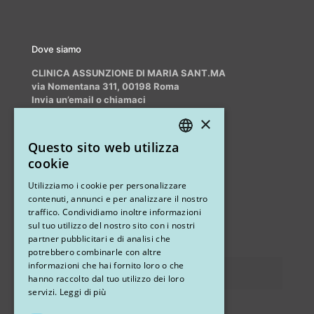
Dove siamo
CLINICA ASSUNZIONE DI MARIA SANT.MA
via Nomentana 311, 00198 Roma
Invia un’email o chiamaci
info@myrhinoplasty.it
×
+39 3409716706
Questo sito web utilizza
ITALIAN
cookie
ENGLISH
Altri studi
Utilizziamo i cookie per personalizzare
contenuti, annunci e per analizzare il nostro
STUDIO MARIANETTI MED
traffico. Condividiamo inoltre informazioni
sul tuo utilizzo del nostro sito con i nostri
via Sandro Pertini 26, 67051 Avezzano (AQ)
partner pubblicitari e di analisi che
potrebbero combinarle con altre
informazioni che hai fornito loro o che
Privacy
hanno raccolto dal tuo utilizzo dei loro
servizi.
Leggi di più