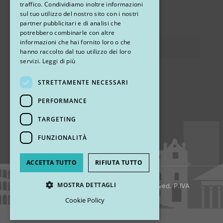
traffico. Condividiamo inoltre informazioni
sul tuo utilizzo del nostro sito con i nostri
via Sandro Pertini 26, 67051 Avezzano (AQ)
partner pubblicitari e di analisi che
potrebbero combinarle con altre
informazioni che hai fornito loro o che
Privacy
hanno raccolto dal tuo utilizzo dei loro
servizi.
Leggi di più
STRETTAMENTE NECESSARI
Ci trovi
PERFORMANCE
TARGETING
FUNZIONALITÀ
ACCETTA TUTTO
RIFIUTA TUTTO
MOSTRA DETTAGLI
© 2018 My Rhinoplasty. All Rights Reserved. P.IVA
13920001008
Cookie Policy
Strettamente necessari
Performance