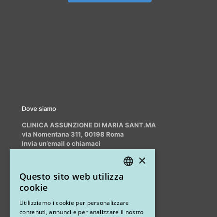
Dove siamo
CLINICA ASSUNZIONE DI MARIA SANT.MA
via Nomentana 311, 00198 Roma
Invia un’email o chiamaci
info@myrhinoplasty.it
×
+39 3409716706
Questo sito web utilizza
ITALIAN
cookie
ENGLISH
Altri studi
Utilizziamo i cookie per personalizzare
contenuti, annunci e per analizzare il nostro
STUDIO MARIANETTI MED