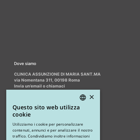
Dove siamo
CLINICA ASSUNZIONE DI MARIA SANT.MA
via Nomentana 311, 00198 Roma
Invia un’email o chiamaci
info@myrhinoplasty.it
×
+39 3409716706
Questo sito web utilizza
ITALIAN
cookie
ENGLISH
Altri studi
Utilizziamo i cookie per personalizzare
contenuti, annunci e per analizzare il nostro
STUDIO MARIANETTI MED
traffico. Condividiamo inoltre informazioni