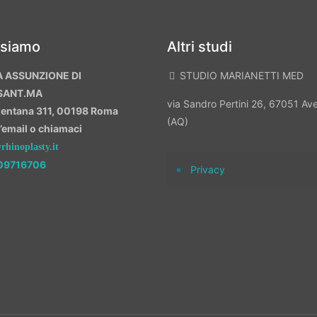
 siamo
Altri studi
A ASSUNZIONE DI
STUDIO MARIANETTI MED
SANT.MA
via Sandro Pertini 26, 67051 A
mentana 311, 00198 Roma
(AQ)
n’email o chiamaci
hinoplasty.it
09716706
Privacy