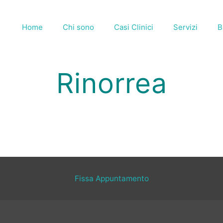
Home
Chi sono
Casi Clinici
Servizi
B
Rinorrea
Fissa Appuntamento