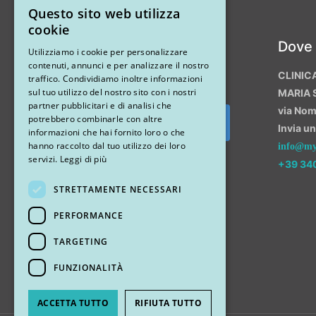
Questo sito web utilizza
ITALIAN
cookie
Instagram
Dove
ENGLISH
Utilizziamo i cookie per personalizzare
contenuti, annunci e per analizzare il nostro
CLINIC
traffico. Condividiamo inoltre informazioni
sul tuo utilizzo del nostro sito con i nostri
MARIA 
partner pubblicitari e di analisi che
via No
potrebbero combinarle con altre
Invia u
Segui su Instagram
informazioni che hai fornito loro o che
hanno raccolto dal tuo utilizzo dei loro
info@myr
servizi.
Leggi di più
+39 34
STRETTAMENTE NECESSARI
PERFORMANCE
TARGETING
FUNZIONALITÀ
ACCETTA TUTTO
RIFIUTA TUTTO