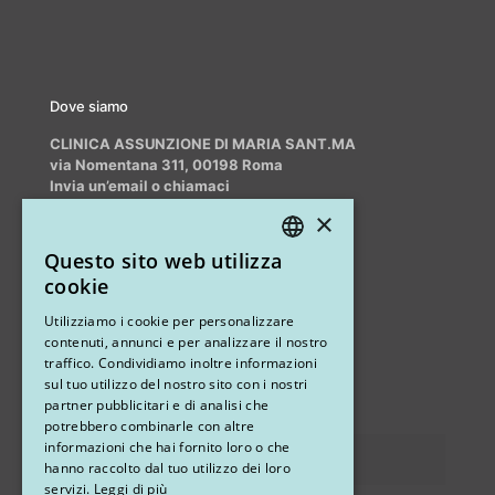
Dove siamo
CLINICA ASSUNZIONE DI MARIA SANT.MA
via Nomentana 311, 00198 Roma
Invia un’email o chiamaci
info@myrhinoplasty.it
×
+39 3409716706
Questo sito web utilizza
ITALIAN
cookie
ENGLISH
Altri studi
Utilizziamo i cookie per personalizzare
contenuti, annunci e per analizzare il nostro
STUDIO MARIANETTI MED
traffico. Condividiamo inoltre informazioni
sul tuo utilizzo del nostro sito con i nostri
via Sandro Pertini 26, 67051 Avezzano (AQ)
partner pubblicitari e di analisi che
potrebbero combinarle con altre
informazioni che hai fornito loro o che
Privacy
hanno raccolto dal tuo utilizzo dei loro
servizi.
Leggi di più