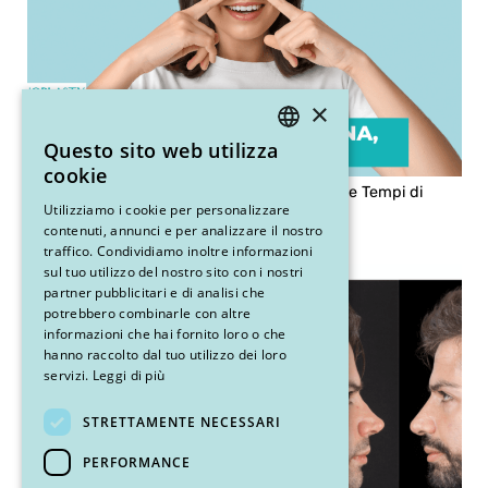
×
Questo sito web utilizza
ITALIAN
cookie
Rinosettoplastica: Come Funziona, Benefici e Tempi di
ENGLISH
Utilizziamo i cookie per personalizzare
Recupero
contenuti, annunci e per analizzare il nostro
traffico. Condividiamo inoltre informazioni
sul tuo utilizzo del nostro sito con i nostri
partner pubblicitari e di analisi che
potrebbero combinarle con altre
informazioni che hai fornito loro o che
hanno raccolto dal tuo utilizzo dei loro
servizi.
Leggi di più
STRETTAMENTE NECESSARI
PERFORMANCE