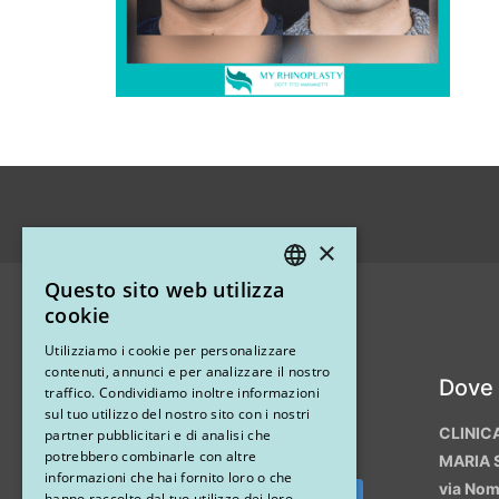
×
Questo sito web utilizza
ITALIAN
cookie
ENGLISH
Utilizziamo i cookie per personalizzare
contenuti, annunci e per analizzare il nostro
Instagram
Dove
traffico. Condividiamo inoltre informazioni
sul tuo utilizzo del nostro sito con i nostri
CLINIC
partner pubblicitari e di analisi che
potrebbero combinarle con altre
MARIA 
informazioni che hai fornito loro o che
via No
hanno raccolto dal tuo utilizzo dei loro