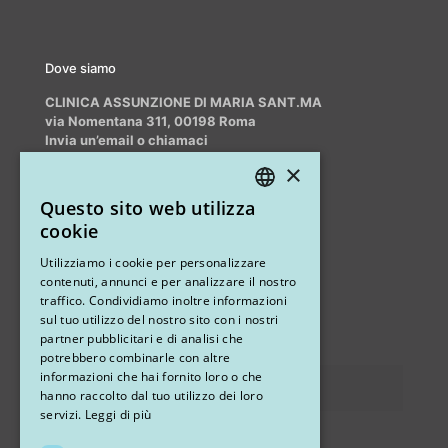
Dove siamo
CLINICA ASSUNZIONE DI MARIA SANT.MA
via Nomentana 311, 00198 Roma
Invia un’email o chiamaci
info@myrhinoplasty.it
×
+39 3409716706
Questo sito web utilizza
ITALIAN
cookie
ENGLISH
Altri studi
Utilizziamo i cookie per personalizzare
contenuti, annunci e per analizzare il nostro
STUDIO MARIANETTI MED
traffico. Condividiamo inoltre informazioni
sul tuo utilizzo del nostro sito con i nostri
via Sandro Pertini 26, 67051 Avezzano (AQ)
partner pubblicitari e di analisi che
potrebbero combinarle con altre
informazioni che hai fornito loro o che
Privacy
hanno raccolto dal tuo utilizzo dei loro
servizi.
Leggi di più