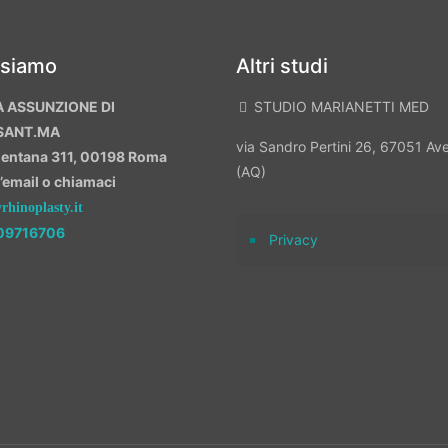
 siamo
Altri studi
A ASSUNZIONE DI
STUDIO MARIANETTI MED
SANT.MA
via Sandro Pertini 26, 67051 A
mentana 311, 00198 Roma
(AQ)
n’email o chiamaci
hinoplasty.it
09716706
Privacy