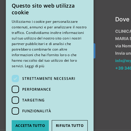
Questo sito web utilizza
ITALIAN
cookie
Instagram
Dove
ENGLISH
Utilizziamo i cookie per personalizzare
contenuti, annunci e per analizzare il nostro
CLINIC
traffico. Condividiamo inoltre informazioni
sul tuo utilizzo del nostro sito con i nostri
MARIA 
partner pubblicitari e di analisi che
via No
potrebbero combinarle con altre
Invia u
Segui su Instagram
informazioni che hai fornito loro o che
hanno raccolto dal tuo utilizzo dei loro
info@myr
servizi.
Leggi di più
+39 34
STRETTAMENTE NECESSARI
PERFORMANCE
TARGETING
FUNZIONALITÀ
ACCETTA TUTTO
RIFIUTA TUTTO