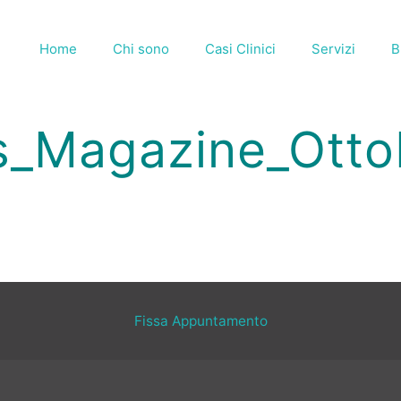
Home
Chi sono
Casi Clinici
Servizi
B
s_Magazine_Ott
Fissa Appuntamento