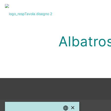
Albatro
×