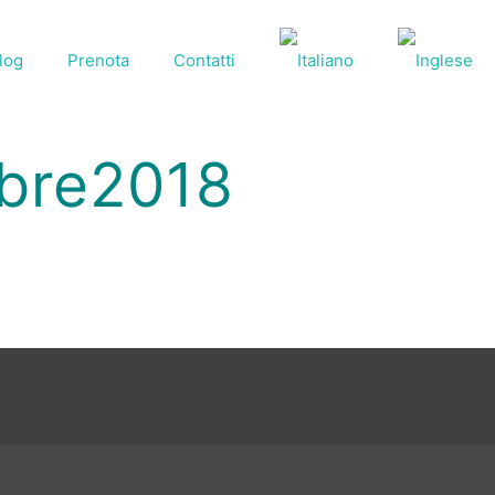
log
Prenota
Contatti
obre2018