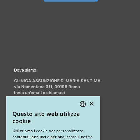
Dove siamo
CLINICA ASSUNZIONE DI MARIA SANT.MA
via Nomentana 311, 00198 Roma
Invia un’email o chiamaci
info@myrhinoplasty.it
×
+39 3409716706
Questo sito web utilizza
ITALIAN
cookie
ENGLISH
Altri studi
Utilizziamo i cookie per personalizzare
contenuti, annunci e per analizzare il nostro
STUDIO MARIANETTI MED