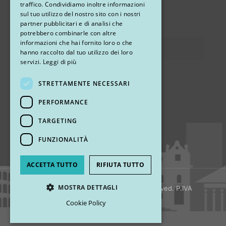
traffico. Condividiamo inoltre informazioni
sul tuo utilizzo del nostro sito con i nostri
via Sandro Pertini 26, 67051 Avezzano (AQ)
partner pubblicitari e di analisi che
potrebbero combinarle con altre
informazioni che hai fornito loro o che
Privacy
hanno raccolto dal tuo utilizzo dei loro
servizi.
Leggi di più
STRETTAMENTE NECESSARI
Ci trovi
PERFORMANCE
TARGETING
FUNZIONALITÀ
ACCETTA TUTTO
RIFIUTA TUTTO
MOSTRA DETTAGLI
© 2018 My Rhinoplasty. All Rights Reserved. P.IVA
13920001008
Cookie Policy
Strettamente necessari
Performance