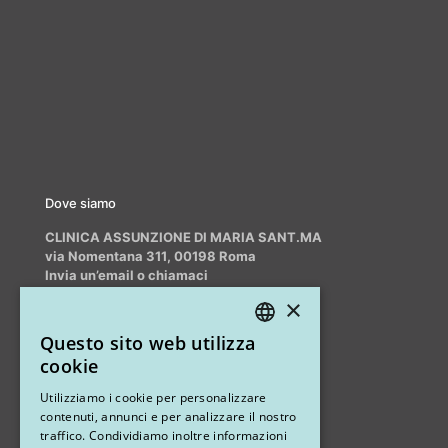
Dove siamo
CLINICA ASSUNZIONE DI MARIA SANT.MA
via Nomentana 311, 00198 Roma
Invia un’email o chiamaci
info@myrhinoplasty.it
×
+39 3409716706
Questo sito web utilizza
ITALIAN
cookie
ENGLISH
Altri studi
Utilizziamo i cookie per personalizzare
contenuti, annunci e per analizzare il nostro
STUDIO MARIANETTI MED
traffico. Condividiamo inoltre informazioni