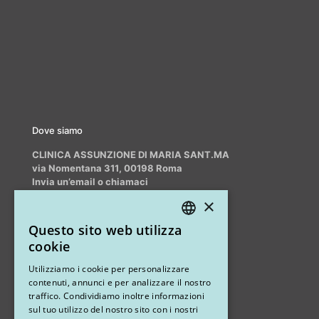
Dove siamo
CLINICA ASSUNZIONE DI MARIA SANT.MA
via Nomentana 311, 00198 Roma
Invia un’email o chiamaci
info@myrhinoplasty.it
×
+39 3409716706
Questo sito web utilizza
ITALIAN
cookie
ENGLISH
Altri studi
Utilizziamo i cookie per personalizzare
contenuti, annunci e per analizzare il nostro
STUDIO MARIANETTI MED
traffico. Condividiamo inoltre informazioni
sul tuo utilizzo del nostro sito con i nostri
via Sandro Pertini 26, 67051 Avezzano (AQ)