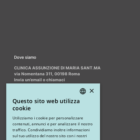
Dove siamo
CLINICA ASSUNZIONE DI MARIA SANT.MA
via Nomentana 311, 00198 Roma
Invia un’email o chiamaci
info@myrhinoplasty.it
×
+39 3409716706
Questo sito web utilizza
ITALIAN
cookie
ENGLISH
Altri studi
Utilizziamo i cookie per personalizzare
contenuti, annunci e per analizzare il nostro
STUDIO MARIANETTI MED
traffico. Condividiamo inoltre informazioni
sul tuo utilizzo del nostro sito con i nostri
via Sandro Pertini 26, 67051 Avezzano (AQ)