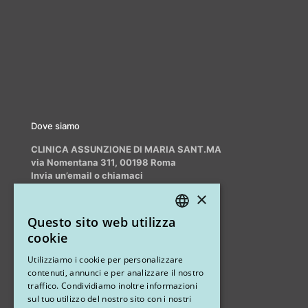
Dove siamo
CLINICA ASSUNZIONE DI MARIA SANT.MA
via Nomentana 311, 00198 Roma
Invia un’email o chiamaci
info@myrhinoplasty.it
×
+39 3409716706
Questo sito web utilizza
ITALIAN
cookie
ENGLISH
Altri studi
Utilizziamo i cookie per personalizzare
contenuti, annunci e per analizzare il nostro
STUDIO MARIANETTI MED
traffico. Condividiamo inoltre informazioni
sul tuo utilizzo del nostro sito con i nostri
via Sandro Pertini 26, 67051 Avezzano (AQ)