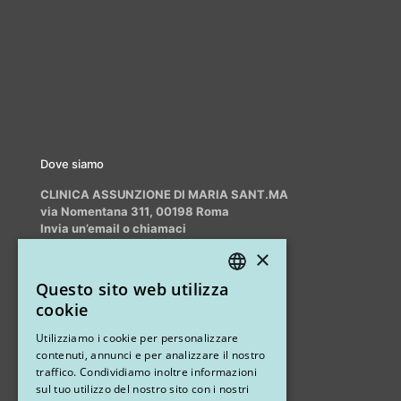
Dove siamo
CLINICA ASSUNZIONE DI MARIA SANT.MA
via Nomentana 311, 00198 Roma
Invia un’email o chiamaci
info@myrhinoplasty.it
×
+39 3409716706
Questo sito web utilizza
ITALIAN
cookie
ENGLISH
Altri studi
Utilizziamo i cookie per personalizzare
contenuti, annunci e per analizzare il nostro
STUDIO MARIANETTI MED
traffico. Condividiamo inoltre informazioni
sul tuo utilizzo del nostro sito con i nostri
via Sandro Pertini 26, 67051 Avezzano (AQ)