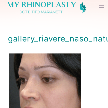
gallery_riavere_naso_nat