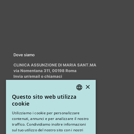
Dove siamo
CLINICA ASSUNZIONE DI MARIA SANT.MA
via Nomentana 311, 00198 Roma
Invia un’email o chiamaci
info@myrhinoplasty.it
×
+39 3409716706
Questo sito web utilizza
ITALIAN
cookie
ENGLISH
Altri studi
Utilizziamo i cookie per personalizzare
contenuti, annunci e per analizzare il nostro
STUDIO MARIANETTI MED
traffico. Condividiamo inoltre informazioni
sul tuo utilizzo del nostro sito con i nostri
via Sandro Pertini 26, 67051 Avezzano (AQ)