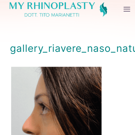
gallery_riavere_naso_nat