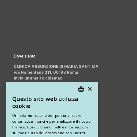
Dove siamo
CLINICA ASSUNZIONE DI MARIA SANT.MA
via Nomentana 311, 00198 Roma
Invia un’email o chiamaci
info@myrhinoplasty.it
×
+39 3409716706
Questo sito web utilizza
ITALIAN
cookie
ENGLISH
Altri studi
Utilizziamo i cookie per personalizzare
contenuti, annunci e per analizzare il nostro
STUDIO MARIANETTI MED
traffico. Condividiamo inoltre informazioni
sul tuo utilizzo del nostro sito con i nostri
via Sandro Pertini 26, 67051 Avezzano (AQ)