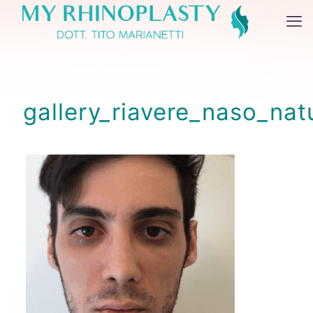
gallery_riavere_naso_nat