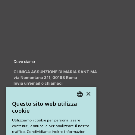
Dove siamo
CLINICA ASSUNZIONE DI MARIA SANT.MA
via Nomentana 311, 00198 Roma
Invia un’email o chiamaci
info@myrhinoplasty.it
×
+39 3409716706
Questo sito web utilizza
ITALIAN
cookie
ENGLISH
Altri studi
Utilizziamo i cookie per personalizzare
contenuti, annunci e per analizzare il nostro
STUDIO MARIANETTI MED
traffico. Condividiamo inoltre informazioni