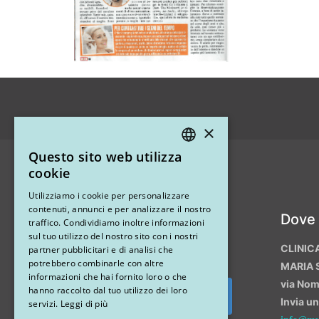
×
Questo sito web utilizza
ITALIAN
cookie
ENGLISH
Utilizziamo i cookie per personalizzare
contenuti, annunci e per analizzare il nostro
Instagram
Dove
traffico. Condividiamo inoltre informazioni
sul tuo utilizzo del nostro sito con i nostri
CLINIC
partner pubblicitari e di analisi che
potrebbero combinarle con altre
MARIA 
informazioni che hai fornito loro o che
via No
hanno raccolto dal tuo utilizzo dei loro
Invia u
Segui su Instagram
servizi.
Leggi di più