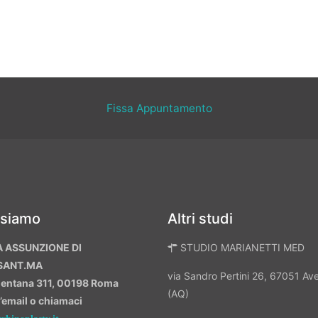
Fissa Appuntamento
 siamo
Altri studi
A ASSUNZIONE DI
STUDIO MARIANETTI MED
SANT.MA
via Sandro Pertini 26, 67051 A
mentana 311, 00198 Roma
(AQ)
n’email o chiamaci