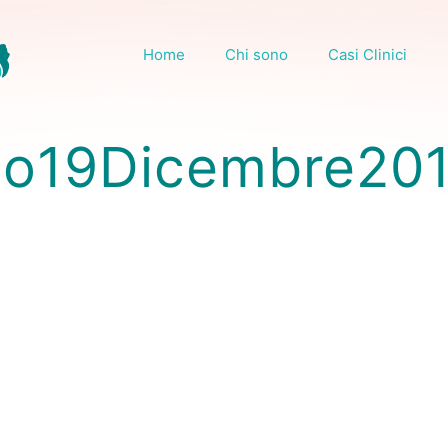
Home
Chi sono
Casi Clinici
io19Dicembre201