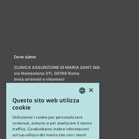
Dove siamo
CLINICA ASSUNZIONE DI MARIA SANT.MA
via Nomentana 311, 00198 Roma
Invia un’email o chiamaci
info@myrhinoplasty.it
×
+39 3409716706
Questo sito web utilizza
ITALIAN
cookie
ENGLISH
Altri studi
Utilizziamo i cookie per personalizzare
contenuti, annunci e per analizzare il nostro
STUDIO MARIANETTI MED
traffico. Condividiamo inoltre informazioni
sul tuo utilizzo del nostro sito con i nostri
via Sandro Pertini 26, 67051 Avezzano (AQ)