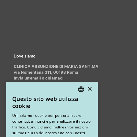
Dove siamo
CLINICA ASSUNZIONE DI MARIA SANT.MA
via Nomentana 311, 00198 Roma
Invia un’email o chiamaci
info@myrhinoplasty.it
×
+39 3409716706
Questo sito web utilizza
ITALIAN
cookie
ENGLISH
Altri studi
Utilizziamo i cookie per personalizzare
contenuti, annunci e per analizzare il nostro
STUDIO MARIANETTI MED
traffico. Condividiamo inoltre informazioni
sul tuo utilizzo del nostro sito con i nostri
via Sandro Pertini 26, 67051 Avezzano (AQ)