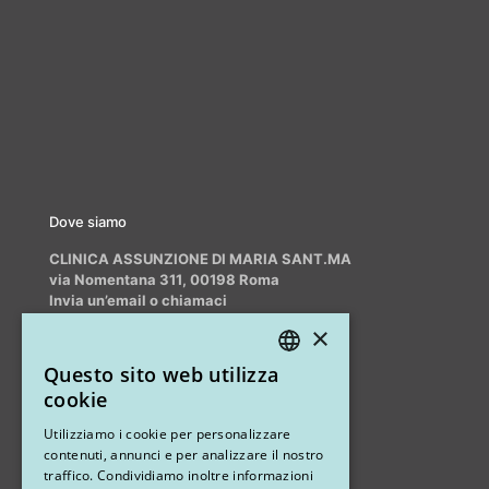
Dove siamo
CLINICA ASSUNZIONE DI MARIA SANT.MA
via Nomentana 311, 00198 Roma
Invia un’email o chiamaci
info@myrhinoplasty.it
×
+39 3409716706
Questo sito web utilizza
ITALIAN
cookie
ENGLISH
Altri studi
Utilizziamo i cookie per personalizzare
contenuti, annunci e per analizzare il nostro
STUDIO MARIANETTI MED
traffico. Condividiamo inoltre informazioni