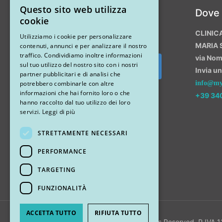
Questo sito web utilizza
Instagram
Dove
ITALIAN
cookie
CLINIC
ENGLISH
Utilizziamo i cookie per personalizzare
MARIA 
contenuti, annunci e per analizzare il nostro
traffico. Condividiamo inoltre informazioni
via No
sul tuo utilizzo del nostro sito con i nostri
Invia u
Segui su Instagram
partner pubblicitari e di analisi che
potrebbero combinarle con altre
info@myr
informazioni che hai fornito loro o che
+39 34
hanno raccolto dal tuo utilizzo dei loro
servizi.
Leggi di più
STRETTAMENTE NECESSARI
PERFORMANCE
TARGETING
FUNZIONALITÀ
ACCETTA TUTTO
RIFIUTA TUTTO
© 2018 My Rhinoplasty. All Rights Reserved. P.IVA