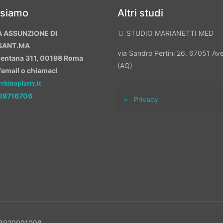
 siamo
Altri studi
A ASSUNZIONE DI
STUDIO MARIANETTI MED
SANT.MA
via Sandro Pertini 26, 67051 A
mentana 311, 00198 Roma
(AQ)
n’email o chiamaci
hinoplasty.it
09716706
Privacy
 13920001008