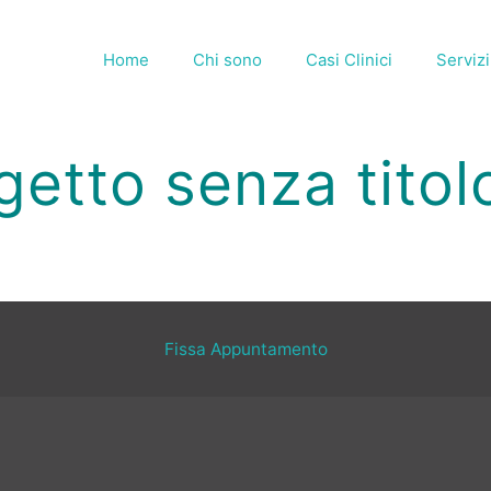
Home
Chi sono
Casi Clinici
Servizi
getto senza titolo
Fissa Appuntamento