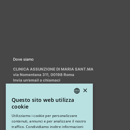
Dove siamo
CLINICA ASSUNZIONE DI MARIA SANT.MA
via Nomentana 311, 00198 Roma
Invia un’email o chiamaci
info@myrhinoplasty.it
×
+39 3409716706
Questo sito web utilizza
ITALIAN
cookie
ENGLISH
Altri studi
Utilizziamo i cookie per personalizzare
contenuti, annunci e per analizzare il nostro
STUDIO MARIANETTI MED
traffico. Condividiamo inoltre informazioni