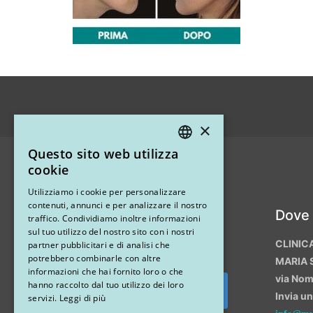
×
Questo sito web utilizza
ITALIAN
cookie
ENGLISH
Utilizziamo i cookie per personalizzare
contenuti, annunci e per analizzare il nostro
Instagram
Dove
traffico. Condividiamo inoltre informazioni
sul tuo utilizzo del nostro sito con i nostri
CLINIC
partner pubblicitari e di analisi che
potrebbero combinarle con altre
MARIA 
informazioni che hai fornito loro o che
via No
hanno raccolto dal tuo utilizzo dei loro
Invia u
Segui su Instagram
servizi.
Leggi di più