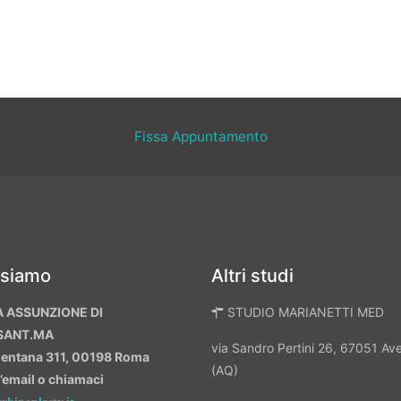
Fissa Appuntamento
 siamo
Altri studi
A ASSUNZIONE DI
STUDIO MARIANETTI MED
SANT.MA
via Sandro Pertini 26, 67051 A
mentana 311, 00198 Roma
(AQ)
n’email o chiamaci