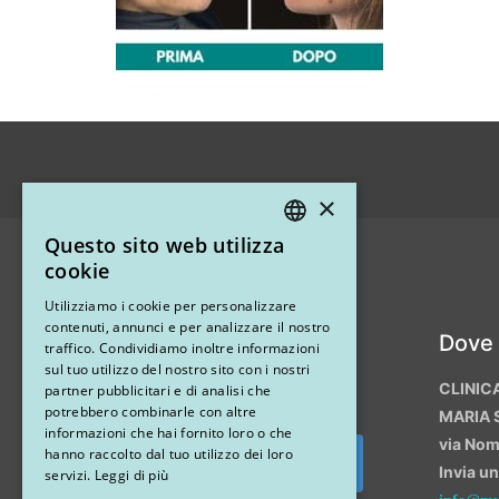
×
Questo sito web utilizza
ITALIAN
cookie
ENGLISH
Utilizziamo i cookie per personalizzare
contenuti, annunci e per analizzare il nostro
Instagram
Dove
traffico. Condividiamo inoltre informazioni
sul tuo utilizzo del nostro sito con i nostri
CLINIC
partner pubblicitari e di analisi che
potrebbero combinarle con altre
MARIA 
informazioni che hai fornito loro o che
via No
hanno raccolto dal tuo utilizzo dei loro
Invia u
Segui su Instagram
servizi.
Leggi di più