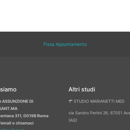
Fissa Appuntamento
 siamo
Altri studi
A ASSUNZIONE DI
STUDIO MARIANETTI MED
SANT.MA
via Sandro Pertini 26, 67051 A
mentana 311, 00198 Roma
(AQ)
n’email o chiamaci