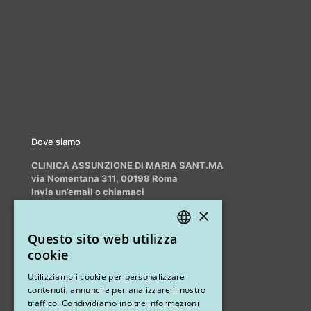
Dove siamo
CLINICA ASSUNZIONE DI MARIA SANT.MA
via Nomentana 311, 00198 Roma
Invia un’email o chiamaci
info@myrhinoplasty.it
×
+39 3409716706
Questo sito web utilizza
ITALIAN
cookie
ENGLISH
Altri studi
Utilizziamo i cookie per personalizzare
contenuti, annunci e per analizzare il nostro
STUDIO MARIANETTI MED
traffico. Condividiamo inoltre informazioni