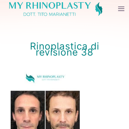
Rinoplastica di
revisione 38