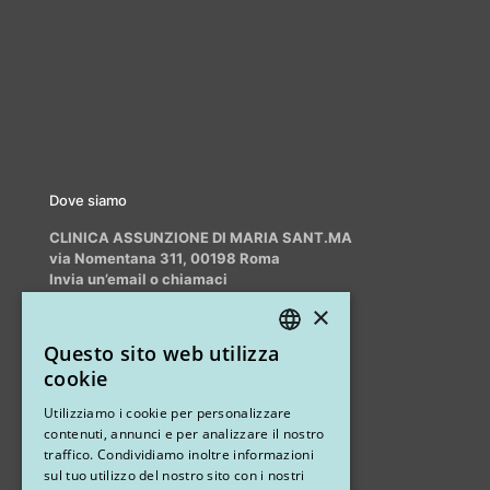
Dove siamo
CLINICA ASSUNZIONE DI MARIA SANT.MA
via Nomentana 311, 00198 Roma
Invia un’email o chiamaci
info@myrhinoplasty.it
×
+39 3409716706
Questo sito web utilizza
ITALIAN
cookie
ENGLISH
Altri studi
Utilizziamo i cookie per personalizzare
contenuti, annunci e per analizzare il nostro
STUDIO MARIANETTI MED
traffico. Condividiamo inoltre informazioni
sul tuo utilizzo del nostro sito con i nostri
via Sandro Pertini 26, 67051 Avezzano (AQ)