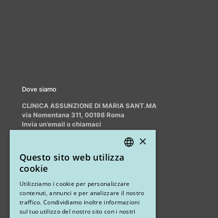
Dove siamo
CLINICA ASSUNZIONE DI MARIA SANT.MA
via Nomentana 311, 00198 Roma
Invia un’email o chiamaci
info@myrhinoplasty.it
×
+39 3409716706
Questo sito web utilizza
ITALIAN
cookie
ENGLISH
Altri studi
Utilizziamo i cookie per personalizzare
contenuti, annunci e per analizzare il nostro
STUDIO MARIANETTI MED
traffico. Condividiamo inoltre informazioni
sul tuo utilizzo del nostro sito con i nostri
via Sandro Pertini 26, 67051 Avezzano (AQ)